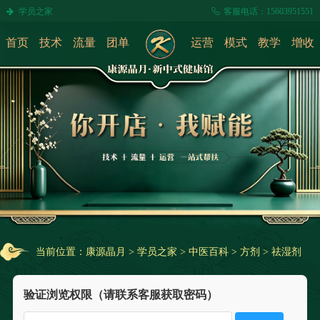
学员之家
客服电话：15603951551
首页
技术
流量
团单
运营
模式
教学
增收
当前位置：
康源晶月
>
学员之家
>
中医百科
>
方剂
>
祛湿剂
验证浏览权限（请联系客服获取密码）