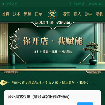
学员之家
客服电话：15603951551
首页
技术
流量
团单
运营
模式
教学
增收
当前位置：
康源晶月
>
学员之家
>
线上教学
>
张君位
验证浏览权限（请联系客服获取密码）