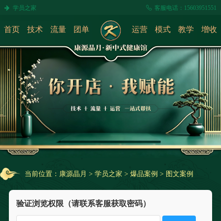
学员之家
客服电话：15603951551
首页
技术
流量
团单
运营
模式
教学
增收
当前位置：
康源晶月
>
学员之家
>
爆品案例
>
图文案例
验证浏览权限（请联系客服获取密码）